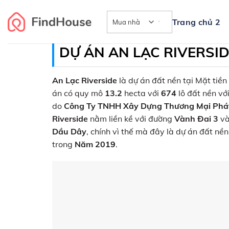
Skip
to
Trang chủ 2
content
DỰ ÁN AN LẠC RIVERSI
An Lạc Riverside
là dự án đất nền tại Mặt tiề
án có quy mô
13.2
hecta với
674
lô đất nền với
do
Công Ty TNHH Xây Dựng Thương Mại Phát
Riverside
nằm liền kề với đường
Vành Đai 3
v
Dầu Dây
, chính vì thế mà đây là dự án đất nề
trong
Năm 2019
.