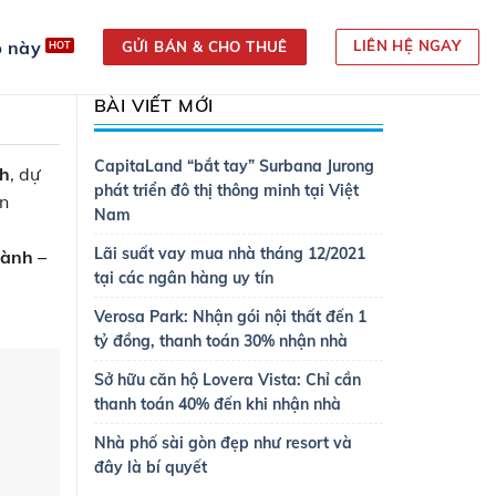
 này
LIÊN HỆ NGAY
GỬI BÁN & CHO THUÊ
BÀI VIẾT MỚI
CapitaLand “bắt tay” Surbana Jurong
nh
, dự
phát triển đô thị thông minh tại Việt
ền
Nam
Lãi suất vay mua nhà tháng 12/2021
hành –
tại các ngân hàng uy tín
Verosa Park: Nhận gói nội thất đến 1
tỷ đồng, thanh toán 30% nhận nhà
Sở hữu căn hộ Lovera Vista: Chỉ cần
thanh toán 40% đến khi nhận nhà
Nhà phố sài gòn đẹp như resort và
đây là bí quyết