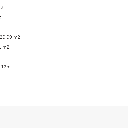
m2
2
.929,99 m2
71 m2
ới 12m