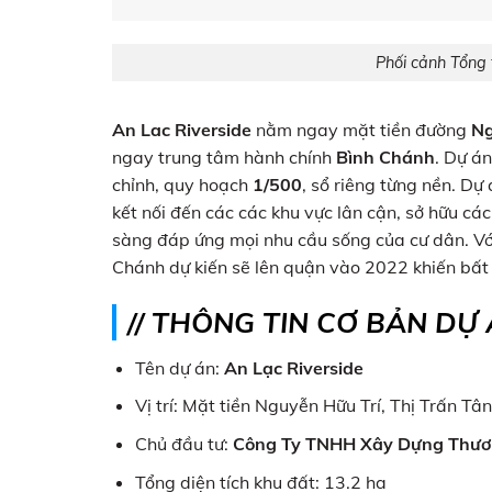
Phối cảnh Tổng
An Lac Riverside
nằm ngay mặt tiền đường
Ng
ngay trung tâm hành chính
Bình Chánh
. Dự á
chỉnh, quy hoạch
1/500
, sổ riêng từng nền. Dự 
kết nối đến các các khu vực lân cận, sở hữu các
sàng đáp ứng mọi nhu cầu sống của cư dân. Với
Chánh dự kiến sẽ lên quận vào 2022 khiến bất 
// THÔNG TIN CƠ BẢN DỰ
Tên dự án:
An Lạc Riverside
Vị trí: Mặt tiền Nguyễn Hữu Trí, Thị Trấn 
Chủ đầu tư:
Công Ty TNHH Xây Dựng Thươn
Tổng diện tích khu đất: 13.2 ha