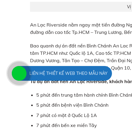
Vị
An Lạc Riverside nằm ngay mặt tiền đường Nguy
đường dẫn cao tốc Tp.HCM – Trung Lương, Bế
Bao quanh dự án đất nền Bình Chánh An Lac Ri
tâm TP.HCM như: Quốc lộ 1A, Cao tốc TP.HCM – 
Dương Vương, Tân Tạo – Chợ Đệm, Trần Đại Ngh
Bình Tân, Tân Phú, Quận 6, Quận 11, Quận 10, 
LIÊN HỆ THIẾT KẾ WEB THEO MẪU NÀY
Từ dự án đất nền An Lạc Riverside, khách hàn
5 phút đến trung tâm hành chính Bình Chán
5 phút đến bệnh viện Bình Chánh
7 phút có mặt ở Quốc Lộ 1A
7 phút đến bến xe miền Tây