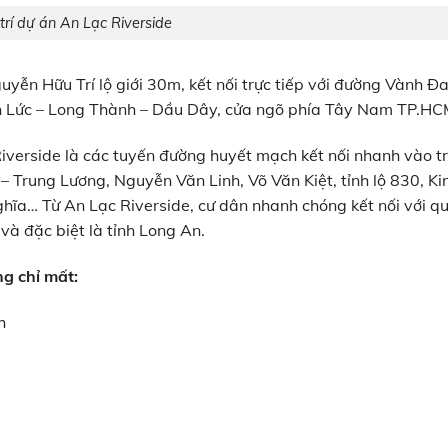
 trí dự án An Lạc Riverside
ễn Hữu Trí lộ giới 30m, kết nối trực tiếp với đường Vành Đa
n Lức – Long Thành – Dầu Dây, cửa ngõ phía Tây Nam TP.HC
verside là các tuyến đường huyết mạch kết nối nhanh vào t
Trung Lương, Nguyễn Văn Linh, Võ Văn Kiệt, tỉnh lộ 830, Ki
ĩa… Từ An Lạc Riverside, cư dân nhanh chóng kết nối với q
và đặc biệt là tỉnh Long An.
g chỉ mất:
h