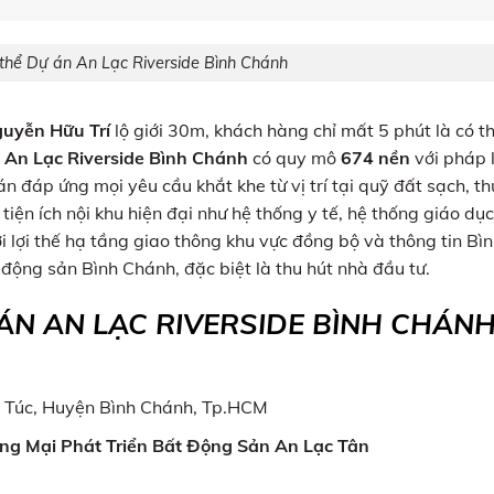
 thể Dự án An Lạc Riverside Bình Chánh
uyễn Hữu Trí
lộ giới 30m, khách hàng chỉ mất 5 phút là có t
n
An Lạc Riverside Bình Chánh
có quy mô
674 nền
với pháp 
án đáp ứng mọi yêu cầu khắt khe từ vị trí tại quỹ đất sạch, th
 tiện ích nội khu hiện đại như hệ thống y tế, hệ thống giáo dụ
 lợi thế hạ tầng giao thông khu vực đồng bộ và thông tin Bì
động sản Bình Chánh, đặc biệt là thu hút nhà đầu tư.
 ÁN AN LẠC RIVERSIDE BÌNH CHÁN
Tân Túc, Huyện Bình Chánh, Tp.HCM
g Mại Phát Triển Bất Động Sản An Lạc Tân