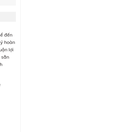
hể đến
lý hoàn
uận lợi
c sẵn
nh
H