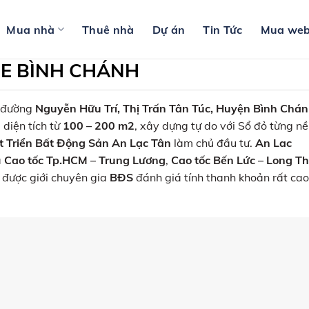
Mua nhà
Thuê nhà
Dự án
Tin Tức
Mua web
DE BÌNH CHÁNH
n đường
Nguyễn Hữu Trí, Thị Trấn Tân Túc, Huyện Bình Chá
 diện tích từ
100 – 200 m2
, xây dựng tự do với Sổ đỏ từng n
 Triển Bất Động Sản An Lạc Tân
làm chủ đầu tư.
An Lac
à
Cao tốc Tp.HCM – Trung Lương
,
Cao tốc Bến Lức – Long T
n được giới chuyên gia
BĐS
đánh giá tính thanh khoản rất cao