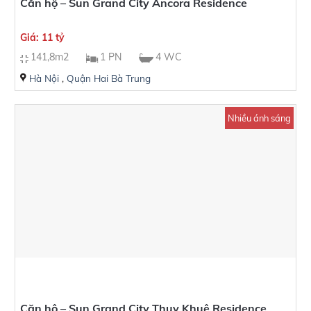
Căn hộ – Sun Grand City Ancora Residence
Giá: 11 tỷ
141,8m2
1 PN
4 WC
Hà Nội
,
Quận Hai Bà Trung
Nhiều ánh sáng
Căn hộ – Sun Grand City Thuỵ Khuê Residence