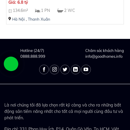
Giá: 6.8 tỷ
134.6m²
1 PN
2 WC
Hà Nội
,
Thanh Xuân
Hotline (24/7)
Chăm sóc khách hàng
0888.888.999
info@goodhomes.info
Là nơi chúng tôi đã lựa chọn rất kỹ càng và cho ra những bất
động sản tiềm năng nhất cho tất cả mọi người cùng đầu tư và
phát triển.
Địa chỉ: 331 Phan Huy Ích, P14, Quận Gò Vấp, Tp HCM, Việt