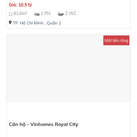
Giá: 10.5 tỷ
81.6m²
1 PN
2 WC
TP. Hồ Chí Minh
,
Quận 1
Mặt tiền rộng
Căn hộ – Vinhomes Royal City