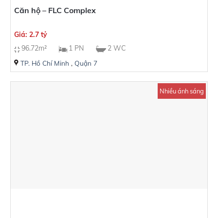
Căn hộ – FLC Complex
Giá: 2.7 tỷ
96.72m²
1 PN
2 WC
TP. Hồ Chí Minh
,
Quận 7
Nhiều ánh sáng