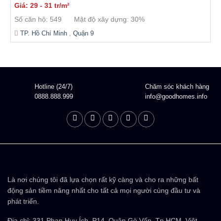
Giá: 29 - 31 tr/m²
Số căn hộ: 549
Mật độ xây dựng: 30%
TP. Hồ Chí Minh
,
Quận 9
Hotline (24/7)
Chăm sóc khách hàng
0888.888.999
info@goodhomes.info
Là nơi chúng tôi đã lựa chọn rất kỹ càng và cho ra những bất
động sản tiềm năng nhất cho tất cả mọi người cùng đầu tư và
phát triển.
Địa chỉ: 331 Phan Huy Ích, P14, Quận Gò Vấp, Tp HCM, Việt